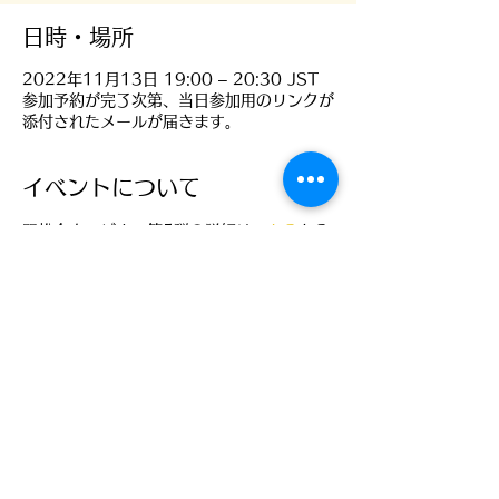
日時・場所
2022年11月13日 19:00 – 20:30 JST
参加予約が完了次第、当日参加用のリンクが
添付されたメールが届きます。
イベントについて
双松会ウェビナー第5弾の詳細は
こちら
から
ご覧頂けます。
双松会ホームページ作成プロジェクトチーム
事務局 株式会社エブリプラン
〒690-0816
島根県松江市北稜町46－4
ソフトビジネスパークD地区
TEL
0852-55-2100
FAX
0852-55-2101