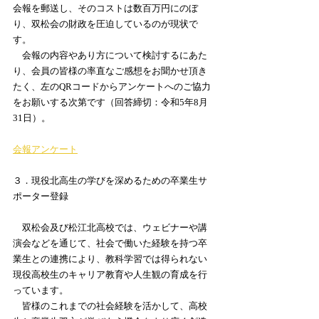
会報を郵送し、そのコストは数百万円にのぼ
り、双松会の財政を圧迫しているのが現状で
す。
　会報の内容やあり方について検討するにあた
り、会員の皆様の率直なご感想をお聞かせ頂き
たく、左のQRコードからアンケートへのご協力
をお願いする次第です（回答締切：令和5年8月
31日）。
会報アンケート
３．現役北高生の学びを深めるための卒業生サ
ポーター登録
　双松会及び松江北高校では、ウェビナーや講
演会などを通じて、社会で働いた経験を持つ卒
業生との連携により、教科学習では得られない
現役高校生のキャリア教育や人生観の育成を行
っています。
　皆様のこれまでの社会経験を活かして、高校