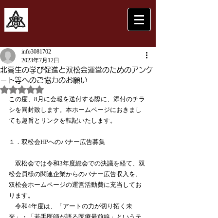
info3081702
2023年7月12日
北高生の学び促進と双松会運営のためのアンケ
ート等へのご協力のお願い
5つ星のうちNaNと評価されています。
この度、8月に会報を送付する際に、添付のチラ
シを同封致します。本ホームページにおきまし
ても趣旨とリンクを転記いたします。
１．双松会HPへのバナー広告募集
　双松会では令和3年度総会での決議を経て、双
松会員様の関連企業からのバナー広告収入を、
双松会ホームページの運営活動費に充当してお
ります。
　令和4年度は、「アートの力が切り拓く未
来」・「若手医師が語る医療最前線」というテ