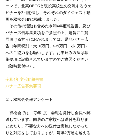
ーマで、北高OBOGと現役高校生の交流するウェ
ビナーを2回開催し、それぞれのダイジェスト動
画を双松会HPに掲載しました。
　その他の活動も含めた令和4年度報告書、及び
バナー広告募集要項をご参照の上、趣旨にご賛
同頂ける方々におかれましては、是非バナー広
告（年間税別：大10万円、中5万円、小1万円）
へのご協力をお願いします。お申込み方法は募
集要項に記載されていますのでご参照ください
（随時受付中）。
令和4年度活動報告書
バナー広告募集要項
２．双松会会報アンケート
　双松会では、毎年1度、会報を発行し会員へ郵
送しています。同居のご家族へは送付を取りま
とめたり、不要な方への送付は実施しなかった
りと対応をしておりますが、毎年2万通を越える