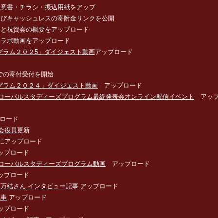
趣意書・チラシ・振込用紙をアップ
及びキャッシュレスの寄附金リンクを公開
典と祝賀会の概要をアップロード
トラボ動画をアップロード
グラム２０２5」ダイジェスト動画
アップロード
での寄付受付を開始
グラム２０２４」ダイジェスト動画
アップロード
ローバルスタディーズプログラム最終発表会オンライン配信イベント
アップ
ロード
会役員
更新
にアップロード
ップロード
ローバルスタディーズプログラム動画
アップロード
ップロード
川万結さん インタビュー記事
アップロード
記事
アップロード
ップロード