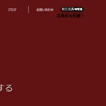
松江北高WEB
ブログ
お問い合わせ
北高生を応援！
北高生を応援！
する