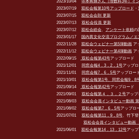
2023/10/04
寺本将輝さん（理数科3年）イ
2023/07/19
双松会報第10
号アップロード
・
2023/07/15
双松会会則 更新
2023/07/13
双松会役員 更新
2023/07/12
双松会総会
、
アンケート依頼
の
2023/01/17
国内異文化交流プログラム／エ
2022/11/28
双松会ウェビナー第5弾動画
ア
2022/11/12
双松会ウェビナー第4弾動画
ア
2022/09/15
双松会報第43号
アップロード
2021/12
/01
同窓会報4，3，2，1号
アップロ
2021/11
/01
同窓会報7，6，5号
アップロー
2021/10/01
双松会報第1号、同窓会報9，8
2021/09/14
双松会報第42号
アップロード
2021/09/01
双松会報第４，３，２号
アップ
2021/08/03
双松会会員インタビュー動画 
2021/08/02
双松会報第7，6，5号
アップロ
2021/07/01
双松会報第11
，
9
，
8号
、竹下登
双松会会員インタビュー動画
2021/06/01
双松会報第14
，
13
，
12号
アップ