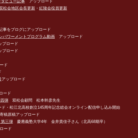
ンタビュー記事
アップロード
双松会地区会長更新
・
紅陵会役員更新
記事をブログにアップロード
ンパワーメントプログラム動画
アップロード
ップロード
ップロード
ード
ド
号
アップロード
ロード
第四弾
双松会顧問 松本幹彦先生
ード・松江北高校創立145周年記念総会オンライン配信申し込み開始
寄稿原稿アップロード
 第三弾
慶應義塾大学4年 金井貴佳子さん（北高68期卒）
ロード