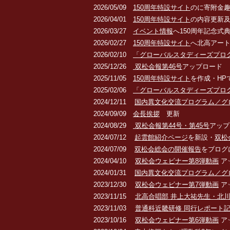
2026/05/09
150周年特設サイト
のに寄附金
2026/04/01
150周年特設サイト
の内容更新
2026/03/27
イベント情報
へ150周年記念式
2026/02/27
150周年特設サイト
へ北高アー
2026/02/10
「グローバルスタディーズプロ
2025/12/26
双松会報第46号
アップロード
2025/11/05
150周年特設サイト
を作成・HP
2025/02/06
「グローバルスタディーズプロ
2024/12/11
国内異文化交流プログラム／グ
2024/09/09
会長挨拶
更新
2024/08/29
双松会報第44号・第45号
アップ
2024/07/12
起雲館紹介ページ
を新設・
双松
2024/07/09
双松会総会の開催報告
をブログ
2024/04/10
双松会ウェビナー第8
弾動画
ア
2024/01/31
国内異文化交流プログラム／グ
2023/12/30
双松会ウェビナー第7弾動画
ア
2023/11/15
北高合唱部 井上大祐先生・北
2023/11/03
普通科近畿研修 同行レポート
2023/10/16
双松会ウェビナー第6弾動画
ア